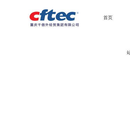
韦德网站官方入口
首页
无相关数据！ 无相关
NEWS CENTER
新闻中心
韦
服务热线：
023-67640220
目今位置：
首页
>
新闻中心
>
行业动态